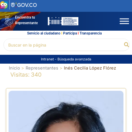
Ir
al
contenido
Encuentra tu
Representante
Servicio al ciudadano
l
Participa
l
Transparencia
Buscar
Bu
por:
Intranet
-
Búsqueda avanzada
Inicio
Representantes
Inés Cecilia López Flórez
Visitas: 340