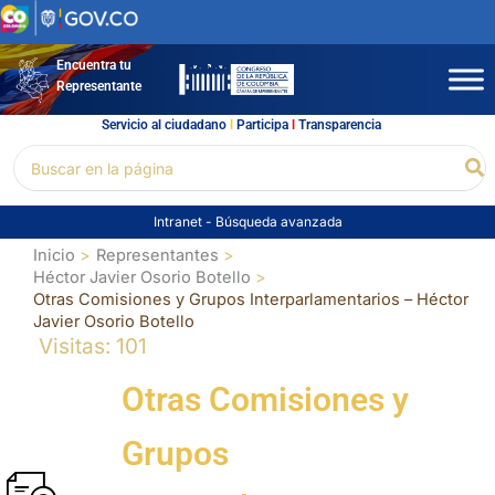
Ir
al
contenido
Encuentra tu
Representante
Servicio al ciudadano
l
Participa
l
Transparencia
Buscar
Bu
por:
Intranet
-
Búsqueda avanzada
Inicio
Representantes
Héctor Javier Osorio Botello
Otras Comisiones y Grupos Interparlamentarios – Héctor
Javier Osorio Botello
Visitas: 101
Otras Comisiones y
Grupos