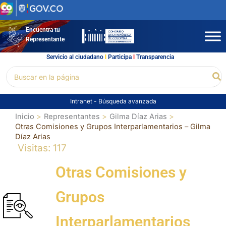
Ir
al
contenido
Encuentra tu
Representante
Servicio al ciudadano
l
Participa
l
Transparencia
Buscar
Bu
por:
Intranet
-
Búsqueda avanzada
Inicio
Representantes
Gilma Díaz Arias
Otras Comisiones y Grupos Interparlamentarios – Gilma
Díaz Arias
Visitas: 117
Otras Comisiones y
Grupos
Interparlamentarios