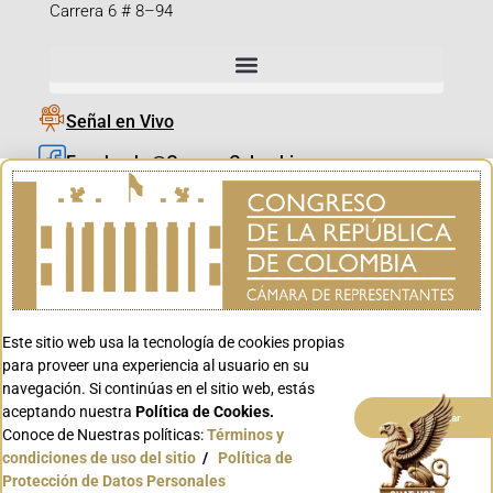
Carrera 6 # 8–94
Señal en Vivo
Facebook_@CamaraColombia
Instagram_@CamaraColombia
X_@CamaraColombia
Youtube_@CamaraColombia
Tiktok_@CamaraColombia
Este sitio web usa la tecnología de cookies propias
Youtube_@CanalCongreso
para proveer una experiencia al usuario en su
navegación. Si continúas en el sitio web, estás
aceptando nuestra
Política de Cookies.
Aceptar
Conoce de Nuestras políticas:
Términos y
condiciones de uso del sitio
/
Política de
Conoce GOV.CO
Protección de Datos Personales