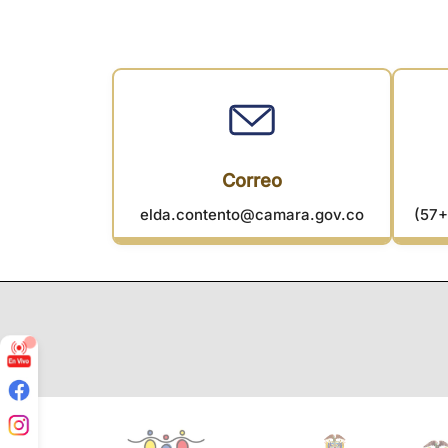
Correo
elda.contento@camara.gov.co
(57+