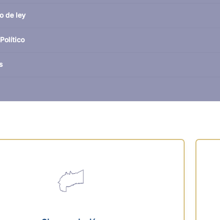
o de ley
Político
s