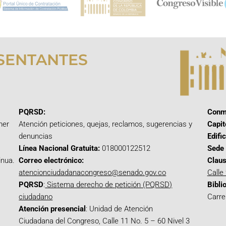
SENTANTES
PQRSD:
Conm
mer
Atención peticiones, quejas, reclamos, sugerencias y
Capit
denuncias
Edifi
Línea Nacional Gratuita:
018000122512
Sede 
inua.
Correo electrónico:
Claus
atencionciudadanacongreso@senado.gov.co
Calle
PQRSD
:
Sistema derecho de petición (PQRSD)
Bibli
ciudadano
Carre
Atención presencial
: Unidad de Atención
Ciudadana del Congreso, Calle 11 No. 5 – 60 Nivel 3