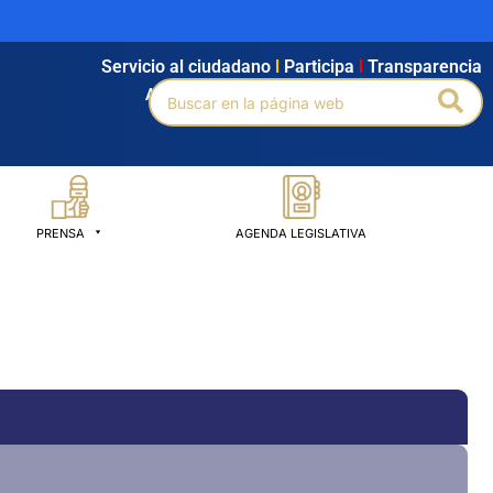
Servicio al ciudadano
l
Participa
l
Transparencia
Buscar
Bus
Agendamiento
l
Intranet
l
Búsqueda avanzada
por:
PRENSA
AGENDA LEGISLATIVA