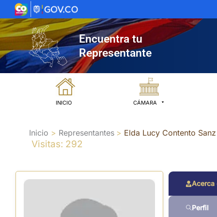
Ir
al
contenido
Encuentra tu
Representante
INICIO
CÁMARA
Inicio
Representantes
Elda Lucy Contento Sanz
Visitas: 292
Acerca
Perfil