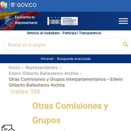
Ir
al
contenido
Encuentra tu
Representante
Servicio al ciudadano
l
Participa
l
Transparencia
Buscar
Bu
por:
Intranet
-
Búsqueda avanzada
Inicio
Representantes
Edwin Gilberto Ballesteros Archila
Otras Comisiones y Grupos Interparlamentarios – Edwin
Gilberto Ballesteros Archila
Visitas: 126
Otras Comisiones y
Grupos