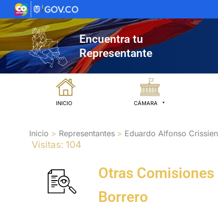
Ir
al
contenido
Encuentra tu
Representante
INICIO
CÁMARA
Inicio
Representantes
Eduardo Alfonso Crissien
Visitas: 104
Otras Comisiones 
Borrero