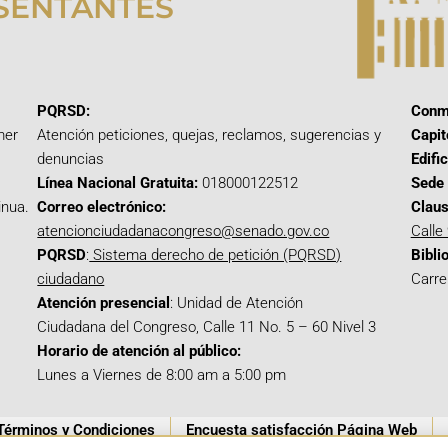
SENTANTES
PQRSD:
Conm
mer
Atención peticiones, quejas, reclamos, sugerencias y
Capit
denuncias
Edifi
Línea Nacional Gratuita:
018000122512
Sede 
inua.
Correo electrónico:
Claus
atencionciudadanacongreso@senado.gov.co
Calle
PQRSD
:
Sistema derecho de petición (PQRSD)
Bibli
ciudadano
Carre
Atención presencial
: Unidad de Atención
Ciudadana del Congreso, Calle 11 No. 5 – 60 Nivel 3
Horario de atención al público:
Lunes a Viernes de 8:00 am a 5:00 pm
Términos y Condiciones
Encuesta satisfacción Página Web