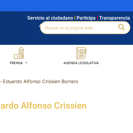
Servicio al ciudadano
l
Participa
l
Transparencia
Buscar
Bus
Agendamiento
l
Intranet
l
Búsqueda avanzada
por:
PRENSA
AGENDA LEGISLATIVA
– Eduardo Alfonso Crissien Borrero
ardo Alfonso Crissien