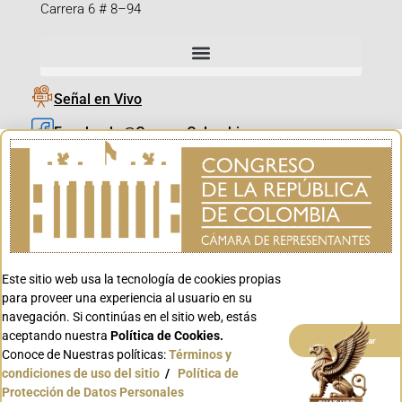
Carrera 6 # 8–94
Señal en Vivo
Facebook_@CamaraColombia
Instagram_@CamaraColombia
X_@CamaraColombia
Youtube_@CamaraColombia
Tiktok_@CamaraColombia
Este sitio web usa la tecnología de cookies propias
Youtube_@CanalCongreso
para proveer una experiencia al usuario en su
navegación. Si continúas en el sitio web, estás
aceptando nuestra
Política de Cookies.
Aceptar
Conoce de Nuestras políticas:
Términos y
condiciones de uso del sitio
/
Política de
Conoce GOV.CO
Protección de Datos Personales