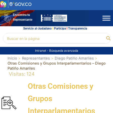
Ir
al
contenido
Encuentra tu
Representante
Servicio al ciudadano
l
Participa
l
Transparencia
Buscar
Bu
por:
Intranet
-
Búsqueda avanzada
Inicio
Representantes
Diego Patiño Amariles
Otras Comisiones y Grupos Interparlamentarios – Diego
Patiño Amariles
Visitas: 124
Otras Comisiones y
Grupos
Interparlamentarios