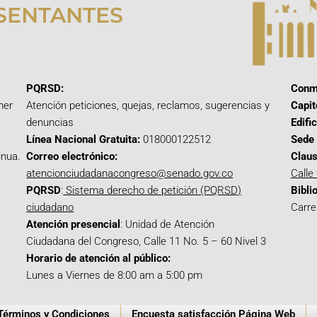
SENTANTES
PQRSD:
Conm
mer
Atención peticiones, quejas, reclamos, sugerencias y
Capit
denuncias
Edifi
Línea Nacional Gratuita:
018000122512
Sede 
inua.
Correo electrónico:
Claus
atencionciudadanacongreso@senado.gov.co
Calle
PQRSD
:
Sistema derecho de petición (PQRSD)
Bibli
ciudadano
Carre
Atención presencial
: Unidad de Atención
Ciudadana del Congreso, Calle 11 No. 5 – 60 Nivel 3
Horario de atención al público:
Lunes a Viernes de 8:00 am a 5:00 pm
Términos y Condiciones
Encuesta satisfacción Página Web