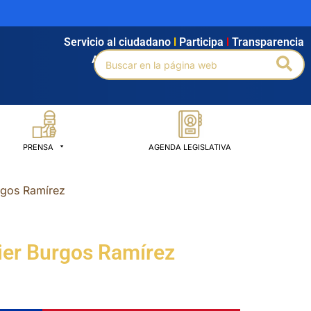
Servicio al ciudadano
l
Participa
l
Transparencia
Buscar
Bus
Agendamiento
l
Intranet
l
Búsqueda avanzada
por:
PRENSA
AGENDA LEGISLATIVA
rgos Ramírez
ier Burgos Ramírez