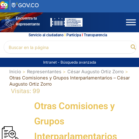
Ir
al
contenido
Encuentra tu
Representante
Servicio al ciudadano
l
Participa
l
Transparencia
Buscar
Bu
por:
Intranet
-
Búsqueda avanzada
Inicio
Representantes
César Augusto Ortiz Zorro
Otras Comisiones y Grupos Interparlamentarios – César
Augusto Ortiz Zorro
Visitas: 99
Otras Comisiones y
Grupos
Interparlamentarios