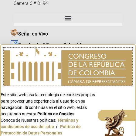
Carrera 6 # 8–94
Señal en Vivo
Facebook_@CamaraColombia
Instagram_@CamaraColombia
X_@CamaraColombia
Youtube_@CamaraColombia
Tiktok_@CamaraColombia
Este sitio web usa la tecnología de cookies propias
Youtube_@CanalCongreso
para proveer una experiencia al usuario en su
navegación. Si continúas en el sitio web, estás
aceptando nuestra
Política de Cookies.
Aceptar
Conoce de Nuestras políticas:
Términos y
condiciones de uso del sitio
/
Política de
Conoce GOV.CO
Protección de Datos Personales