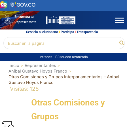
Ir
al
contenido
Encuentra tu
Representante
Servicio al ciudadano
l
Participa
l
Transparencia
Buscar
Bu
por:
Intranet
-
Búsqueda avanzada
Inicio
Representantes
Aníbal Gustavo Hoyos Franco
Otras Comisiones y Grupos Interparlamentarios – Aníbal
Gustavo Hoyos Franco
Visitas: 128
Otras Comisiones y
Grupos