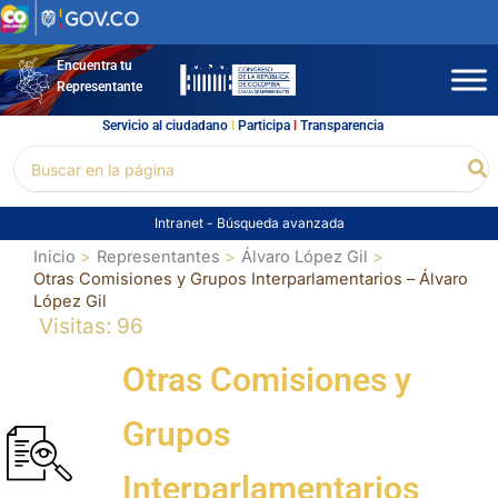
Ir
al
contenido
Encuentra tu
Representante
Servicio al ciudadano
l
Participa
l
Transparencia
Buscar
Bu
por:
Intranet
-
Búsqueda avanzada
Inicio
Representantes
Álvaro López Gil
Otras Comisiones y Grupos Interparlamentarios – Álvaro
López Gil
Visitas: 96
Otras Comisiones y
Grupos
Interparlamentarios