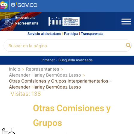
Ir
al
contenido
Encuentra tu
Representante
Servicio al ciudadano
l
Participa
l
Transparencia
Buscar
Bu
por:
Intranet
-
Búsqueda avanzada
Inicio
Representantes
Alexander Harley Bermúdez Lasso
Otras Comisiones y Grupos Interparlamentarios –
Alexander Harley Bermúdez Lasso
Visitas: 138
Otras Comisiones y
Grupos