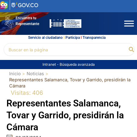
Ir
al
contenido
Encuentra tu
Representante
Servicio al ciudadano
l
Participa
l
Transparencia
Buscar
Bu
por:
Intranet
-
Búsqueda avanzada
Inicio
Noticias
Representantes Salamanca, Tovar y Garrido, presidirán la
Cámara
Visitas: 406
Representantes Salamanca,
Tovar y Garrido, presidirán la
Cámara