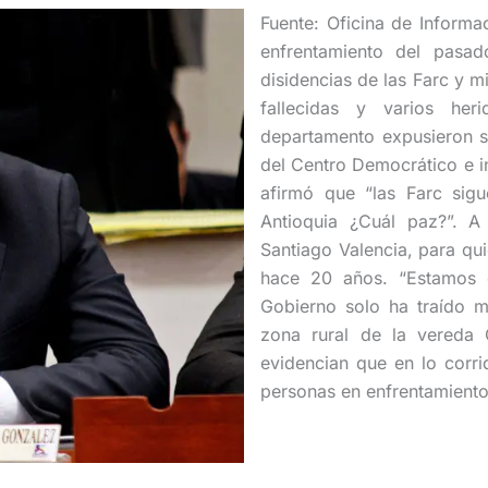
Fuente: Oficina de Informa
enfrentamiento del pasad
disidencias de las Farc y 
fallecidas y varios he
departamento expusieron su
del Centro Democrático e in
afirmó que “las Farc si
Antioquia ¿Cuál paz?”. A
Santiago Valencia, para qui
hace 20 años. “Estamos 
Gobierno solo ha traído m
zona rural de la vereda C
evidencian que en lo corr
personas en enfrentamientos