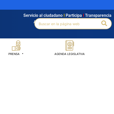
Servicio al ciudadano
l
Participa
l
Transparencia
Buscar
Bus
Agendamiento
l
Intranet
l
Búsqueda avanzada
por:
PRENSA
AGENDA LEGISLATIVA