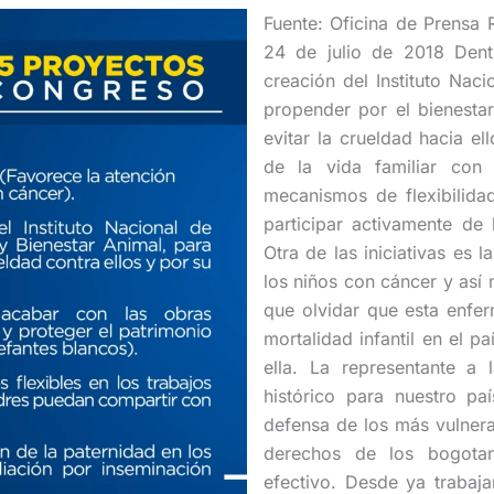
Fuente: Oficina de Prensa 
24 de julio de 2018 Dentr
creación del Instituto Nac
propender por el bienesta
evitar la crueldad hacia ell
de la vida familiar con
mecanismos de flexibilida
participar activamente de 
Otra de las iniciativas es
los niños con cáncer y así 
que olvidar que esta enfe
mortalidad infantil en el p
ella. La representante 
histórico para nuestro pa
defensa de los más vulnera
derechos de los bogotan
efectivo. Desde ya trabaja