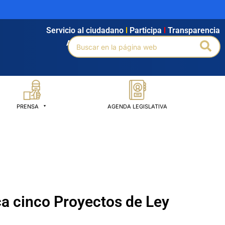
Servicio al ciudadano
l
Participa
l
Transparencia
Buscar
Bus
Agendamiento
l
Intranet
l
Búsqueda avanzada
por:
PRENSA
AGENDA LEGISLATIVA
ca cinco Proyectos de Ley