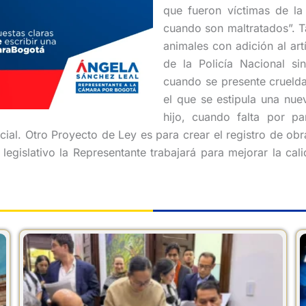
que fueron víctimas de la 
cuando son maltratados”. T
animales con adición al art
de la Policía Nacional si
cuando se presente cruelda
el que se estipula una nue
hijo, cuando falta por pa
ial. Otro Proyecto de Ley es para crear el registro de obr
o legislativo la Representante trabajará para mejorar la c