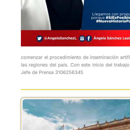
comenzar el procedimiento de inseminación artific
las regiones del país. Con este inicio del trabaj
Jefe de Prensa 3106256345