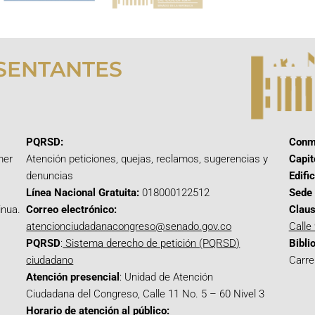
SENTANTES
PQRSD:
Conm
mer
Atención peticiones, quejas, reclamos, sugerencias y
Capit
denuncias
Edifi
Línea Nacional Gratuita:
018000122512
Sede 
inua.
Correo electrónico:
Claus
atencionciudadanacongreso@senado.gov.co
Calle
PQRSD
:
Sistema derecho de petición (PQRSD)
Bibli
ciudadano
Carre
Atención presencial
: Unidad de Atención
Ciudadana del Congreso, Calle 11 No. 5 – 60 Nivel 3
Horario de atención al público: