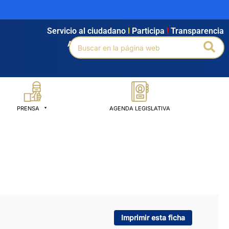
Servicio al ciudadano
l
Participa
l
Transparencia
Buscar
Bus
Agendamiento
l
Intranet
l
Búsqueda avanzada
por:
PRENSA
AGENDA LEGISLATIVA
Imprimir esta ficha