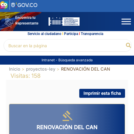
Ir
al
contenido
Encuentra tu
Representante
Servicio al ciudadano
l
Participa
l
Transparencia
Buscar
Bu
por:
Intranet
-
Búsqueda avanzada
Inicio
proyectos-ley
RENOVACIÓN DEL CAN
Visitas: 158
Imprimir esta ficha
RENOVACIÓN DEL CAN