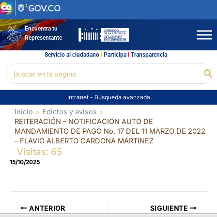
Ir
al
contenido
Encuentra tu
Representante
Servicio al ciudadano
l
Participa
l
Transparencia
Buscar
Bu
por:
Intranet
-
Búsqueda avanzada
Inicio
Edictos y avisos
REITERACIÓN – NOTIFICACIÓN AUTO DE
MANDAMIENTO DE PAGO No. 17 DEL 11 MARZO DE 2022
– FLAVIO ALBERTO CARDONA MARTINEZ
Visitas: 65
15/10/2025
ANTERIOR
SIGUIENTE