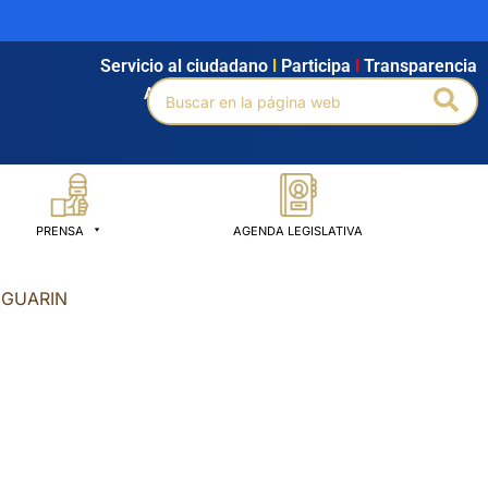
Servicio al ciudadano
l
Participa
l
Transparencia
Buscar
Bus
Agendamiento
l
Intranet
l
Búsqueda avanzada
por:
PRENSA
AGENDA LEGISLATIVA
IGUARIN