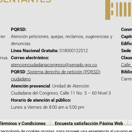
PQRSD:
Conm
mer
Atención peticiones, quejas, reclamos, sugerencias y
Capit
denuncias
Edifi
Línea Nacional Gratuita:
018000122512
Sede 
inua.
Correo electrónico:
Claus
atencionciudadanacongreso@senado.gov.co
Calle
PQRSD
:
Sistema derecho de petición (PQRSD)
Bibli
ciudadano
Carre
Atención presencial
: Unidad de Atención
Ciudadana del Congreso, Calle 11 No. 5 – 60 Nivel 3
Horario de atención al público:
Lunes a Viernes de 8:00 am a 5:00 pm
Términos y Condiciones
Encuesta satisfacción Página Web
a tecnología de cookies propias para proveer una experiencia al usuario 