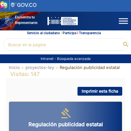
Ir
al
contenido
Encuentra tu
Representante
Servicio al ciudadano
l
Participa
l
Transparencia
Buscar
Bu
por:
Intranet
-
Búsqueda avanzada
Inicio
proyectos-ley
Regulación publicidad estatal
Visitas: 147
Imprimir esta ficha
Regulación publicidad estatal