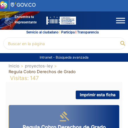
Ir
al
contenido
Encuentra tu
Representante
Servicio al ciudadano
l
Participa
l
Transparencia
Buscar
Bu
por:
Intranet
-
Búsqueda avanzada
Inicio
proyectos-ley
Regula Cobro Derechos de Grado
Visitas: 147
Imprimir esta ficha
Regula Cobro Derechos de Grado