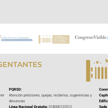
SENTANTES
PQRSD:
Conm
mer
Atención peticiones, quejas, reclamos, sugerencias y
Capit
denuncias
Edifi
Línea Nacional Gratuita:
018000122512
Sede 