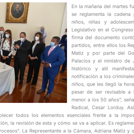
En la mañana del martes fu
se reglamenta la cadena p
niños, niñas y adolesce
Legislativo en el Congreso
firma del documento contó
partidos, entre ellos los 
Matiz y por parte del Gob
Palacios y el ministro de 
histórico y allí manife
notificación a los criminal
niños, que les llegó la ho
pesar de ser revisable a
menor a los 50 años”, seña
Radical, Cesar Lorduy. Así
blecer todos los elementos esenciales frente a la impo
ción, la revisión de esta y cómo se va a aplicar. Es reglam
rocesos". La Representante a la Cámara, Adriana Matiz y qu