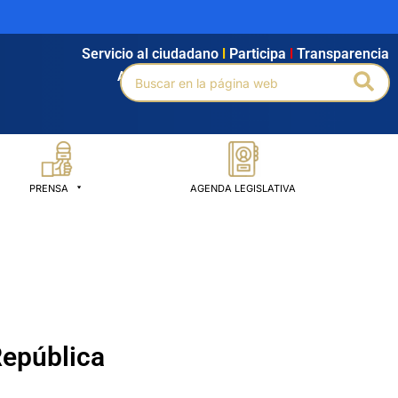
Servicio al ciudadano
l
Participa
l
Transparencia
Buscar
Bus
Agendamiento
l
Intranet
l
Búsqueda avanzada
por:
PRENSA
AGENDA LEGISLATIVA
República