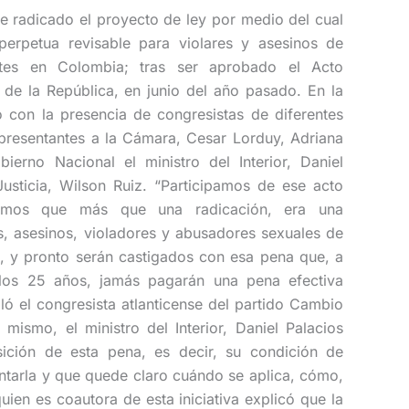
e radicado el proyecto de ley por medio del cual
erpetua revisable para violares y asesinos de
ntes en Colombia; tras ser aprobado el Acto
 de la República, en junio del año pasado. En la
 con la presencia de congresistas de diferentes
Representantes a la Cámara, Cesar Lorduy, Adriana
ierno Nacional el ministro del Interior, Daniel
Justicia, Wilson Ruiz. “Participamos de ese acto
stamos que más que una radicación, era una
es, asesinos, violadores y abusadores sexuales de
ra, y pronto serán castigados con esa pena que, a
 los 25 años, jamás pagarán una pena efectiva
ló el congresista atlanticense del partido Cambio
 mismo, el ministro del Interior, Daniel Palacios
sición de esta pena, es decir, su condición de
entarla y que quede claro cuándo se aplica, cómo,
ien es coautora de esta iniciativa explicó que la