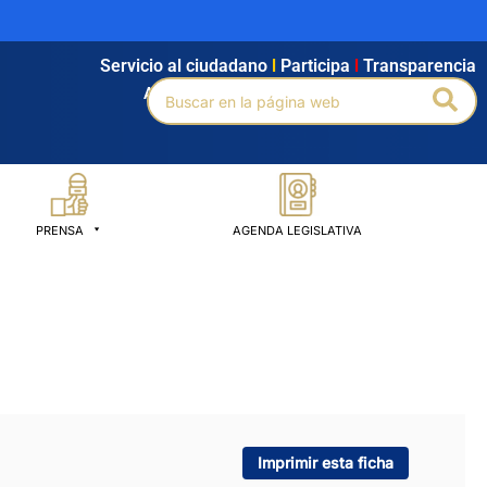
Servicio al ciudadano
l
Participa
l
Transparencia
Buscar
Bus
Agendamiento
l
Intranet
l
Búsqueda avanzada
por:
PRENSA
AGENDA LEGISLATIVA
Imprimir esta ficha