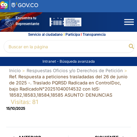
Ir
al
contenido
Encuentra tu
Representante
Servicio al ciudadano
l
Participa
l
Transparencia
Buscar
Bu
por:
Intranet
-
Búsqueda avanzada
Inicio
Respuestas Oficios y/o Derechos de Petición
Ref. Respuesta a peticiones trasladadas del 26 de junio
de 2025 -. Traslado PQRSD Radicada en ControlDoc,
bajo RadicadoN°20251040014532 con IdS:
18582,18583,18584,18585 ASUNTO: DENUNCIAS
Visitas: 81
15/10/2025