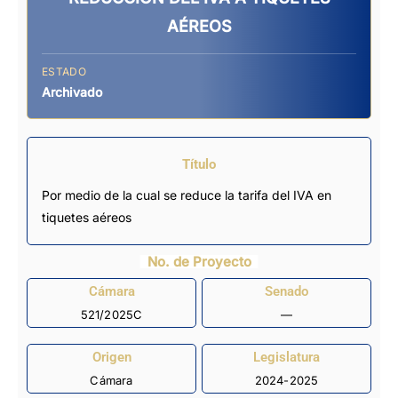
AÉREOS
ESTADO
Archivado
Título
Por medio de la cual se reduce la tarifa del IVA en
tiquetes aéreos
No. de Proyecto
Cámara
Senado
521/2025C
—
Origen
Legislatura
Cámara
2024-2025