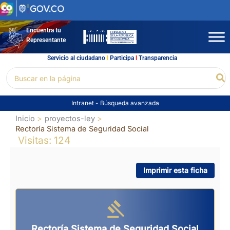
Ir
al
contenido
Encuentra tu
Representante
Servicio al ciudadano
l
Participa
l
Transparencia
Buscar
Bu
por:
Intranet
-
Búsqueda avanzada
Inicio
proyectos-ley
Rectoría Sistema de Seguridad Social
Visitas: 124
Imprimir esta ficha
Rectoría Sistema de Seguridad Social