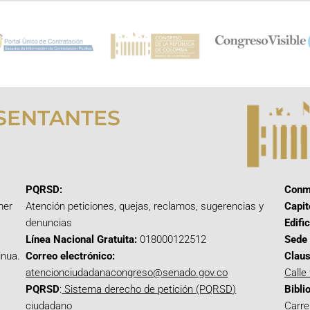
SENTANTES
PQRSD:
Conm
mer
Atención peticiones, quejas, reclamos, sugerencias y
Capit
denuncias
Edifi
Línea Nacional Gratuita:
018000122512
Sede 
inua.
Correo electrónico:
Claus
atencionciudadanacongreso@senado.gov.co
Calle
PQRSD
:
Sistema derecho de petición (PQRSD)
Bibli
ciudadano
Carre