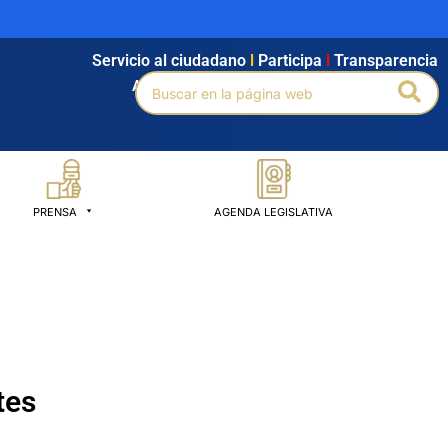
Servicio al ciudadano
l
Participa
l
Transparencia
Buscar
Bus
Agendamiento
l
Intranet
l
Búsqueda avanzada
por:
PRENSA
AGENDA LEGISLATIVA
tes