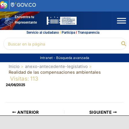
Ir
al
contenido
Encuentra tu
Representante
Servicio al ciudadano
l
Participa
l
Transparencia
Buscar
Bu
por:
Intranet
-
Búsqueda avanzada
Inicio
anexo-antecedente-legislativo
Realidad de las compensaciones ambientales
Visitas: 113
24/06/2025
ANTERIOR
SIGUIENTE