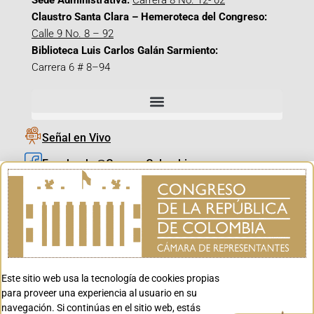
Sede Administrativa:
Carrera 8 No. 12- 02
Claustro Santa Clara – Hemeroteca del Congreso:
Calle 9 No. 8 – 92
Biblioteca Luis Carlos Galán Sarmiento:
Carrera 6 # 8–94
Señal en Vivo
Facebook_@CamaraColombia
Instagram_@CamaraColombia
X_@CamaraColombia
Youtube_@CamaraColombia
Tiktok_@CamaraColombia
Este sitio web usa la tecnología de cookies propias
Youtube_@CanalCongreso
para proveer una experiencia al usuario en su
navegación. Si continúas en el sitio web, estás