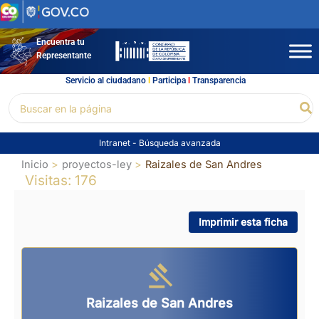
Ir
al
contenido
Encuentra tu
Representante
Servicio al ciudadano
l
Participa
l
Transparencia
Buscar
Bu
por:
Intranet
-
Búsqueda avanzada
Inicio
proyectos-ley
Raizales de San Andres
Visitas: 176
Imprimir esta ficha
Raizales de San Andres