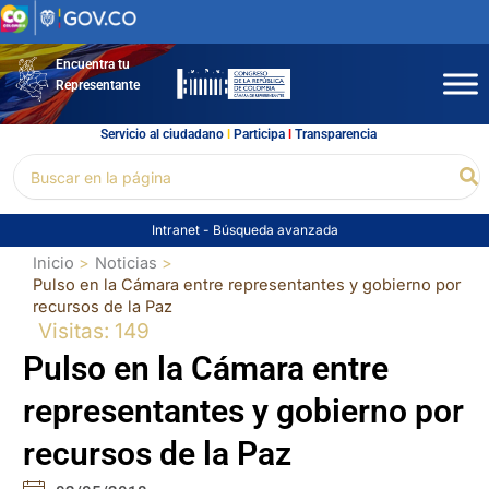
Ir
al
contenido
Encuentra tu
Representante
Servicio al ciudadano
l
Participa
l
Transparencia
Buscar
Bu
por:
Intranet
-
Búsqueda avanzada
Inicio
Noticias
Pulso en la Cámara entre representantes y gobierno por
recursos de la Paz
Visitas: 149
Pulso en la Cámara entre
representantes y gobierno por
recursos de la Paz