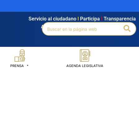
Servicio al ciudadano
l
Participa
l
Transparencia
Buscar
Bus
Agendamiento
l
Intranet
l
Búsqueda avanzada
por:
PRENSA
AGENDA LEGISLATIVA