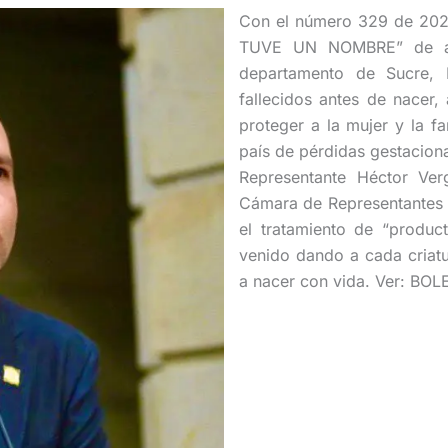
Con el número 329 de 202
TUVE UN NOMBRE” de aut
departamento de Sucre, H
fallecidos antes de nacer, 
proteger a la mujer y la fa
país de pérdidas gestaciona
Representante Héctor Verg
Cámara de Representantes u
el tratamiento de “produc
venido dando a cada criatu
a nacer con vida. Ver: B