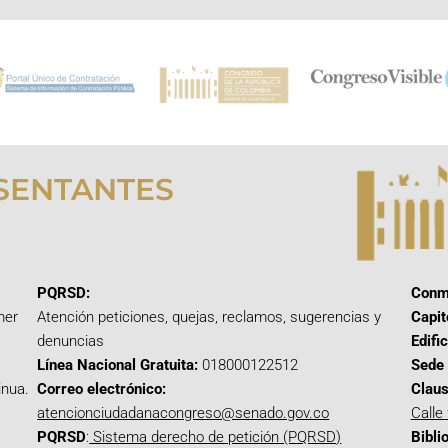
SENTANTES
PQRSD:
Conm
mer
Atención peticiones, quejas, reclamos, sugerencias y
Capit
denuncias
Edifi
Línea Nacional Gratuita:
018000122512
Sede 
inua.
Correo electrónico:
Claus
atencionciudadanacongreso@senado.gov.co
Calle
PQRSD
:
Sistema derecho de petición (PQRSD)
Bibli