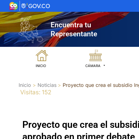
Ir
al
contenido
Encuentra tu
Representante
INICIO
CÁMARA
Inicio
Noticias
Proyecto que crea el subsidio I
Visitas: 152
Proyecto que crea el subsidi
aprobado en primer debate