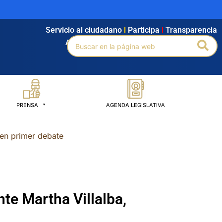
Servicio al ciudadano
l
Participa
l
Transparencia
Buscar
Bus
Agendamiento
l
Intranet
l
Búsqueda avanzada
por:
PRENSA
AGENDA LEGISLATIVA
 en primer debate
nte Martha Villalba,