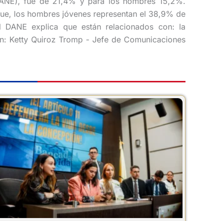
DANE), fue de 21,4% y para los hombres 15,2%.
que, los hombres jóvenes representan el 38,9% de
l DANE explica que están relacionados con: la
ión: Ketty Quiroz Tromp - Jefe de Comunicaciones