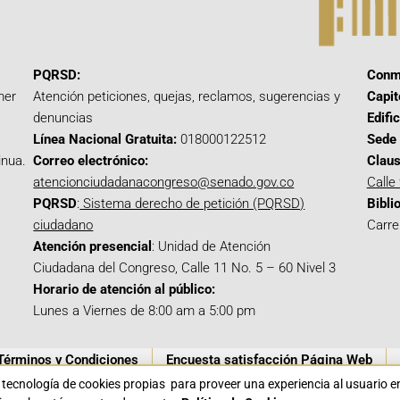
PQRSD:
Conm
mer
Atención peticiones, quejas, reclamos, sugerencias y
Capit
denuncias
Edifi
Línea Nacional Gratuita:
018000122512
Sede 
inua.
Correo electrónico:
Claus
atencionciudadanacongreso@senado.gov.co
Calle
PQRSD
:
Sistema derecho de petición (PQRSD)
Bibli
ciudadano
Carre
Atención presencial
: Unidad de Atención
Ciudadana del Congreso, Calle 11 No. 5 – 60 Nivel 3
Horario de atención al público:
Lunes a Viernes de 8:00 am a 5:00 pm
Términos y Condiciones
Encuesta satisfacción Página Web
a tecnología de cookies propias para proveer una experiencia al usuario 