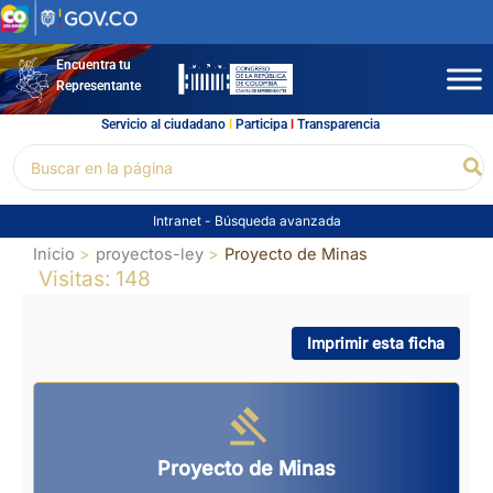
Ir
al
contenido
Encuentra tu
Representante
Servicio al ciudadano
l
Participa
l
Transparencia
Buscar
Bu
por:
Intranet
-
Búsqueda avanzada
Inicio
proyectos-ley
Proyecto de Minas
Visitas: 148
Imprimir esta ficha
Proyecto de Minas