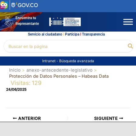
Ir
al
contenido
Encuentra tu
Representante
Servicio al ciudadano
l
Participa
l
Transparencia
Buscar
Bu
por:
Intranet
-
Búsqueda avanzada
Inicio
anexo-antecedente-legislativo
Protección de Datos Personales – Habeas Data
Visitas: 129
24/06/2025
ANTERIOR
SIGUIENTE