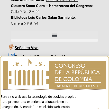
Sede Administrativa:
Carrera 8 No. 12- 02
Claustro Santa Clara – Hemeroteca del Congreso:
Calle 9 No. 8 – 92
Biblioteca Luis Carlos Galán Sarmiento:
Carrera 6 # 8–94
Señal en Vivo
Facebook_@CamaraColombia
Instagram_@CamaraColombia
X_@CamaraColombia
Youtube_@CamaraColombia
Tiktok_@CamaraColombia
Este sitio web usa la tecnología de cookies propias
Youtube_@CanalCongreso
para proveer una experiencia al usuario en su
navegación. Si continúas en el sitio web, estás