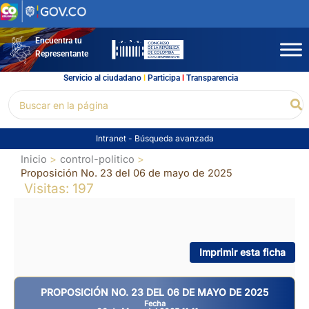
Ir
al
contenido
Encuentra tu
Representante
Servicio al ciudadano
l
Participa
l
Transparencia
Buscar
Bu
por:
Intranet
-
Búsqueda avanzada
Inicio
control-politico
Proposición No. 23 del 06 de mayo de 2025
Visitas: 197
Imprimir esta ficha
PROPOSICIÓN NO. 23 DEL 06 DE MAYO DE 2025
Fecha