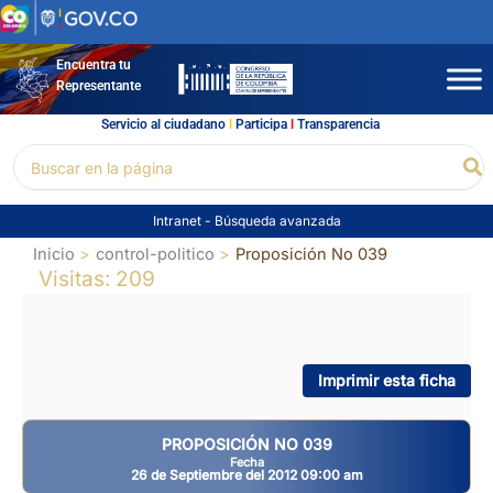
Ir
al
contenido
Encuentra tu
Representante
Servicio al ciudadano
l
Participa
l
Transparencia
Buscar
Bu
por:
Intranet
-
Búsqueda avanzada
Inicio
control-politico
Proposición No 039
Visitas: 209
Imprimir esta ficha
PROPOSICIÓN NO 039
Fecha
26 de Septiembre del 2012 09:00 am