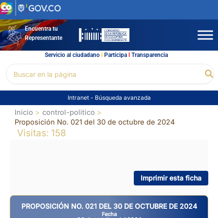
Ir
al
contenido
Encuentra tu
Representante
Servicio al ciudadano
l
Participa
l
Transparencia
Buscar
Bu
por:
Intranet
-
Búsqueda avanzada
Inicio
control-politico
Proposición No. 021 del 30 de octubre de 2024
Visitas: 158
Imprimir esta ficha
PROPOSICIÓN NO. 021 DEL 30 DE OCTUBRE DE 2024
Fecha