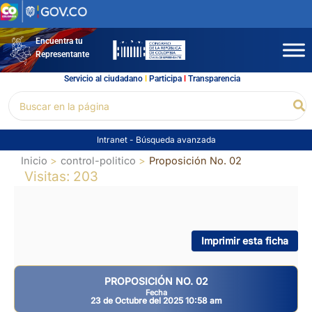
Ir
al
contenido
Encuentra tu
Representante
Servicio al ciudadano
l
Participa
l
Transparencia
Buscar
Bu
por:
Intranet
-
Búsqueda avanzada
Inicio
control-politico
Proposición No. 02
Visitas: 203
Imprimir esta ficha
PROPOSICIÓN NO. 02
Fecha
23 de Octubre del 2025 10:58 am