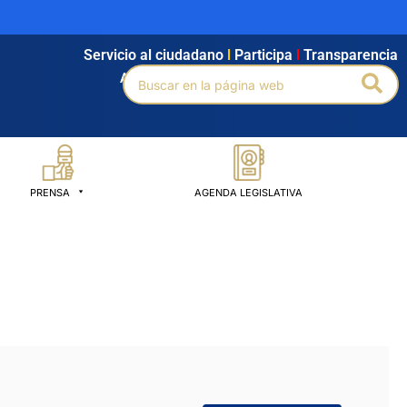
Servicio al ciudadano
l
Participa
l
Transparencia
Buscar
Bus
Agendamiento
l
Intranet
l
Búsqueda avanzada
por:
PRENSA
AGENDA LEGISLATIVA