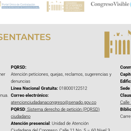
SENTANTES
PQRSD:
Conm
mer
Atención peticiones, quejas, reclamos, sugerencias y
Capit
denuncias
Edifi
Línea Nacional Gratuita:
018000122512
Sede 
inua.
Correo electrónico:
Claus
atencionciudadanacongreso@senado.gov.co
Calle
PQRSD
:
Sistema derecho de petición (PQRSD)
Bibli
ciudadano
Carre
Atención presencial
: Unidad de Atención
Ciudadana del Congreso, Calle 11 No. 5 – 60 Nivel 3