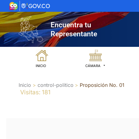
Ir
al
contenido
Encuentra tu
Representante
INICIO
CÁMARA
Inicio
control-politico
Proposición No. 01
Visitas: 181