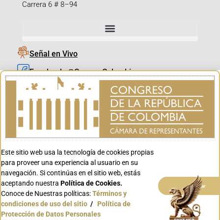
Carrera 6 # 8–94
Señal en Vivo
Facebook_@CamaraColombia
Instagram_@CamaraColombia
X_@CamaraColombia
Youtube_@CamaraColombia
Tiktok_@CamaraColombia
Este sitio web usa la tecnología de cookies propias
Youtube_@CanalCongreso
para proveer una experiencia al usuario en su
navegación. Si continúas en el sitio web, estás
aceptando nuestra
Política de Cookies.
Aceptar
Conoce de Nuestras políticas:
Términos y
condiciones de uso del sitio
/
Política de
Conoce GOV.CO
Protección de Datos Personales