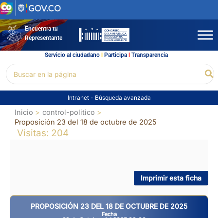
Ir
al
contenido
Encuentra tu
Representante
Servicio al ciudadano
l
Participa
l
Transparencia
Buscar
Bu
por:
Intranet
-
Búsqueda avanzada
Inicio
control-politico
Proposición 23 del 18 de octubre de 2025
Visitas: 204
Imprimir esta ficha
PROPOSICIÓN 23 DEL 18 DE OCTUBRE DE 2025
Fecha