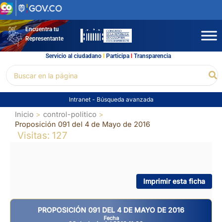
Ir
al
contenido
Encuentra tu
Representante
Servicio al ciudadano
l
Participa
l
Transparencia
Buscar
Bu
por:
Intranet
-
Búsqueda avanzada
Inicio
control-politico
Proposición 091 del 4 de Mayo de 2016
Visitas: 127
Imprimir esta ficha
PROPOSICIÓN 091 DEL 4 DE MAYO DE 2016
Fecha