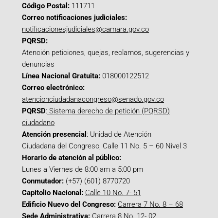
Código Postal:
111711
Correo notificaciones judiciales:
notificacionesjudiciales@camara.gov.co
PQRSD:
Atención peticiones, quejas, reclamos, sugerencias y
denuncias
Línea Nacional Gratuita:
018000122512
Correo electrónico:
atencionciudadanacongreso@senado.gov.co
PQRSD
:
Sistema derecho de petición (PQRSD)
ciudadano
Atención presencial
: Unidad de Atención
Ciudadana del Congreso, Calle 11 No. 5 – 60 Nivel 3
Horario de atención al público:
Lunes a Viernes de 8:00 am a 5:00 pm
Conmutador:
(+57) (601) 8770720
Capitolio Nacional:
Calle 10 No. 7- 51
Edificio Nuevo del Congreso:
Carrera 7 No. 8 – 68
Sede Administrativa:
Carrera 8 No. 12- 02