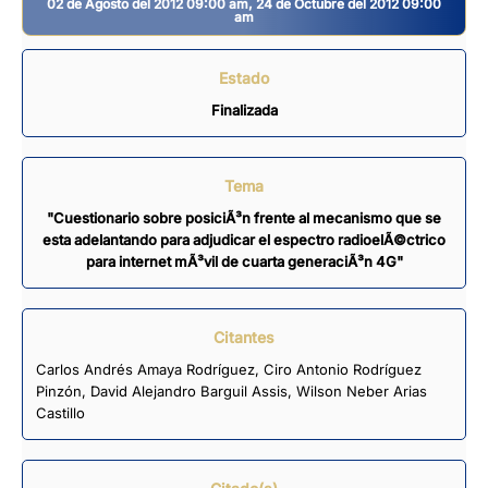
02 de Agosto del 2012 09:00 am, 24 de Octubre del 2012 09:00
am
Estado
Finalizada
Tema
"Cuestionario sobre posiciÃ³n frente al mecanismo que se
esta adelantando para adjudicar el espectro radioelÃ©ctrico
para internet mÃ³vil de cuarta generaciÃ³n 4G"
Citantes
Carlos Andrés Amaya Rodríguez
,
Ciro Antonio Rodríguez
Pinzón
,
David Alejandro Barguil Assis
,
Wilson Neber Arias
Castillo