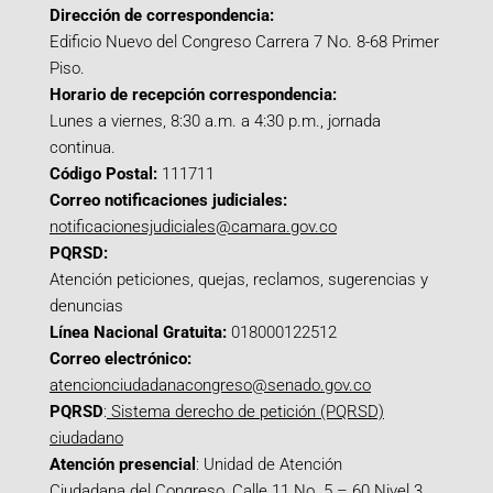
Dirección de correspondencia:
Edificio Nuevo del Congreso Carrera 7 No. 8-68 Primer
Piso.
Horario de recepción correspondencia:
Lunes a viernes, 8:30 a.m. a 4:30 p.m., jornada
continua.
Código Postal:
111711
Correo notificaciones judiciales:
notificacionesjudiciales@camara.gov.co
PQRSD:
Atención peticiones, quejas, reclamos, sugerencias y
denuncias
Línea Nacional Gratuita:
018000122512
Correo electrónico:
atencionciudadanacongreso@senado.gov.co
PQRSD
:
Sistema derecho de petición (PQRSD)
ciudadano
Atención presencial
: Unidad de Atención
Ciudadana del Congreso, Calle 11 No. 5 – 60 Nivel 3