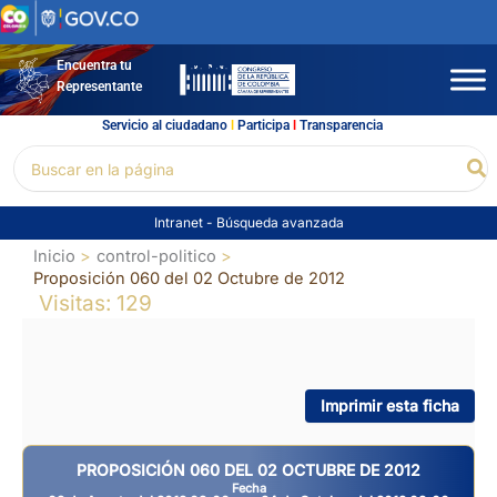
Ir
al
contenido
Encuentra tu
Representante
Servicio al ciudadano
l
Participa
l
Transparencia
Buscar
Bu
por:
Intranet
-
Búsqueda avanzada
Inicio
control-politico
Proposición 060 del 02 Octubre de 2012
Visitas: 129
Imprimir esta ficha
PROPOSICIÓN 060 DEL 02 OCTUBRE DE 2012
Fecha