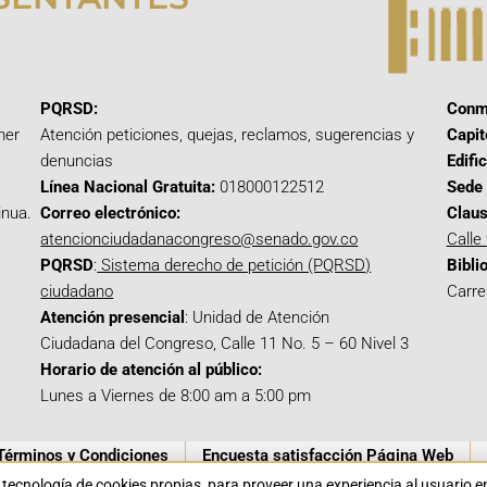
PQRSD:
Conm
mer
Atención peticiones, quejas, reclamos, sugerencias y
Capit
denuncias
Edifi
Línea Nacional Gratuita:
018000122512
Sede 
inua.
Correo electrónico:
Claus
atencionciudadanacongreso@senado.gov.co
Calle
PQRSD
:
Sistema derecho de petición (PQRSD)
Bibli
ciudadano
Carre
Atención presencial
: Unidad de Atención
Ciudadana del Congreso, Calle 11 No. 5 – 60 Nivel 3
Horario de atención al público:
Lunes a Viernes de 8:00 am a 5:00 pm
Términos y Condiciones
Encuesta satisfacción Página Web
a tecnología de cookies propias para proveer una experiencia al usuario 