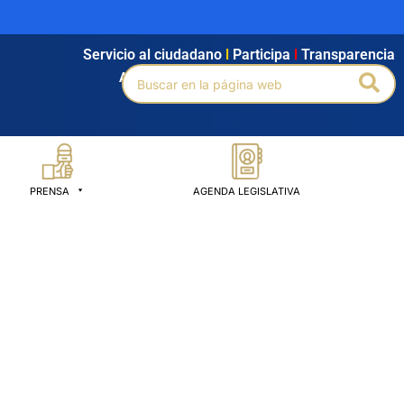
Servicio al ciudadano
l
Participa
l
Transparencia
Buscar
Bus
Agendamiento
l
Intranet
l
Búsqueda avanzada
por:
PRENSA
AGENDA LEGISLATIVA