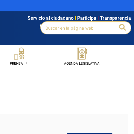
Servicio al ciudadano
l
Participa
l
Transparencia
Buscar
Bus
Agendamiento
l
Intranet
l
Búsqueda avanzada
por:
PRENSA
AGENDA LEGISLATIVA