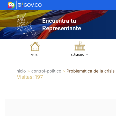
Ir
al
contenido
Encuentra tu
Representante
INICIO
CÁMARA
Inicio
control-politico
Problemática de la crisis 
Visitas: 197