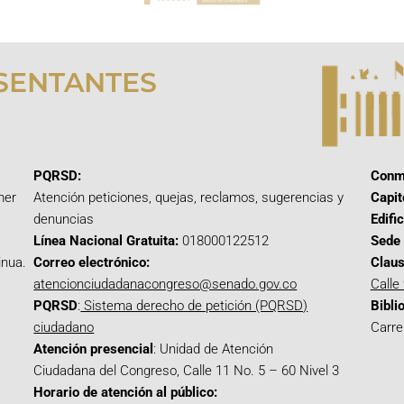
SENTANTES
PQRSD:
Conm
mer
Atención peticiones, quejas, reclamos, sugerencias y
Capit
denuncias
Edifi
Línea Nacional Gratuita:
018000122512
Sede 
inua.
Correo electrónico:
Claus
atencionciudadanacongreso@senado.gov.co
Calle
PQRSD
:
Sistema derecho de petición (PQRSD)
Bibli
ciudadano
Carre
Atención presencial
: Unidad de Atención
Ciudadana del Congreso, Calle 11 No. 5 – 60 Nivel 3
Horario de atención al público: