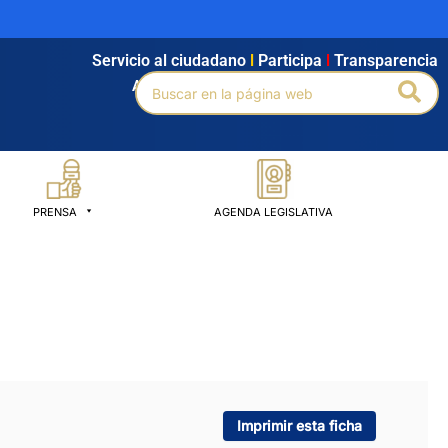
Servicio al ciudadano
l
Participa
l
Transparencia
Buscar
Bus
Agendamiento
l
Intranet
l
Búsqueda avanzada
por:
PRENSA
AGENDA LEGISLATIVA
Imprimir esta ficha