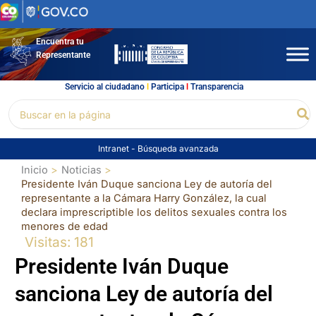
Ir
al
contenido
Encuentra tu
Representante
Servicio al ciudadano
l
Participa
l
Transparencia
Buscar
Bu
por:
Intranet
-
Búsqueda avanzada
Inicio
Noticias
Presidente Iván Duque sanciona Ley de autoría del
representante a la Cámara Harry González, la cual
declara imprescriptible los delitos sexuales contra los
menores de edad
Visitas: 181
Presidente Iván Duque
sanciona Ley de autoría del