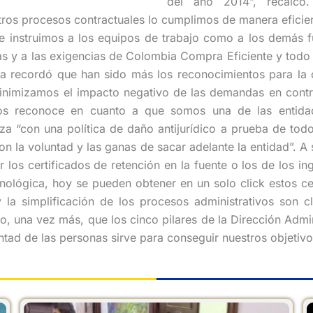
del año 2014”, recalcó
os procesos contractuales lo cumplimos de manera eficiente
 instruimos a los equipos de trabajo como a los demás fu
las y a las exigencias de Colombia Compra Eficiente y todo 
ra recordó que han sido más los reconocimientos para la 
Minimizamos el impacto negativo de las demandas en con
 nos reconoce en cuanto a que somos una de las entid
erza “con una política de daño antijurídico a prueba de t
on la voluntad y las ganas de sacar adelante la entidad”. A 
r los certificados de retención en la fuente o los de los 
cnológica, hoy se pueden obtener en un solo click estos cer
 la simplificación de los procesos administrativos son c
o, una vez más, que los cinco pilares de la Dirección Admi
ad de las personas sirve para conseguir nuestros objetivos