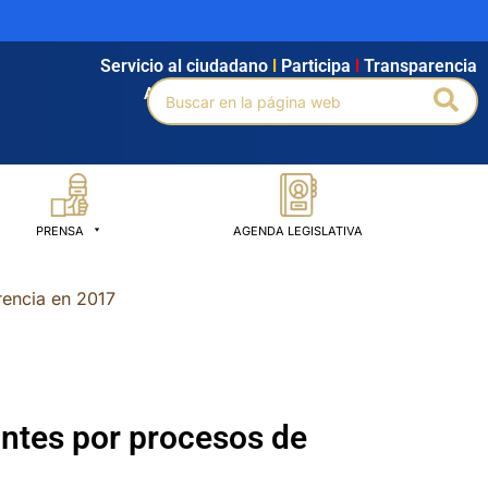
Servicio al ciudadano
l
Participa
l
Transparencia
Buscar
Bus
Agendamiento
l
Intranet
l
Búsqueda avanzada
por:
PRENSA
AGENDA LEGISLATIVA
rencia en 2017
antes por procesos de