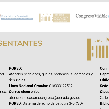
SENTANTES
PQRSD:
Conm
mer
Atención peticiones, quejas, reclamos, sugerencias y
Capit
denuncias
Edifi
Línea Nacional Gratuita:
018000122512
Sede 
inua.
Correo electrónico:
Claus
atencionciudadanacongreso@senado.gov.co
Calle
PQRSD
:
Sistema derecho de petición (PQRSD)
Bibli