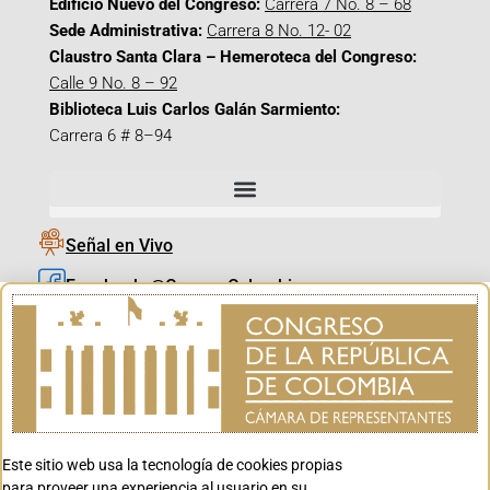
Edificio Nuevo del Congreso:
Carrera 7 No. 8 – 68
Sede Administrativa:
Carrera 8 No. 12- 02
Claustro Santa Clara – Hemeroteca del Congreso:
Calle 9 No. 8 – 92
Biblioteca Luis Carlos Galán Sarmiento:
Carrera 6 # 8–94
Señal en Vivo
Facebook_@CamaraColombia
Instagram_@CamaraColombia
X_@CamaraColombia
Youtube_@CamaraColombia
Tiktok_@CamaraColombia
Este sitio web usa la tecnología de cookies propias
Youtube_@CanalCongreso
para proveer una experiencia al usuario en su