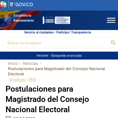
Ir
al
contenido
Encuentra tu
Representante
Servicio al ciudadano
l
Participa
l
Transparencia
Buscar
Bu
por:
Intranet
-
Búsqueda avanzada
Inicio
Noticias
Postulaciones para Magistrado del Consejo Nacional
Electoral
Visitas: 189
Postulaciones para
Magistrado del Consejo
Nacional Electoral