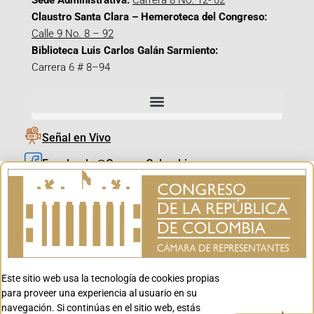
Sede Administrativa:
Carrera 8 No. 12- 02
Claustro Santa Clara – Hemeroteca del Congreso:
Calle 9 No. 8 – 92
Biblioteca Luis Carlos Galán Sarmiento:
Carrera 6 # 8–94
Señal en Vivo
Facebook_@CamaraColombia
Instagram_@CamaraColombia
X_@CamaraColombia
Youtube_@CamaraColombia
Tiktok_@CamaraColombia
Este sitio web usa la tecnología de cookies propias
Youtube_@CanalCongreso
para proveer una experiencia al usuario en su
navegación. Si continúas en el sitio web, estás